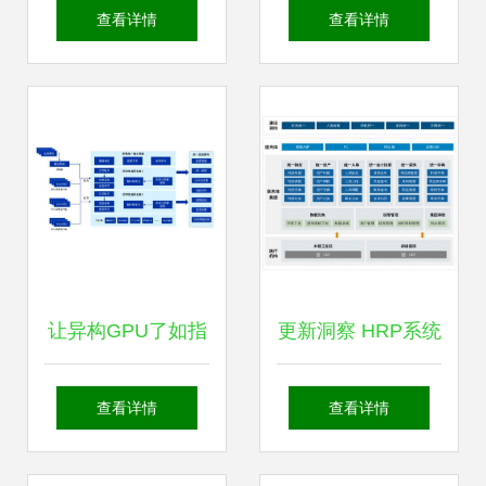
以科技赋能防震减
运维 为审判执行工
查看详情
查看详情
灾现代化建设，护
作保驾护航
航高质量发展
让异构GPU了如指
更新洞察 HRP系统
掌 浪潮云海
市场现状与望海康
查看详情
查看详情
InCloud AIOS可视
信“精益运营”信息