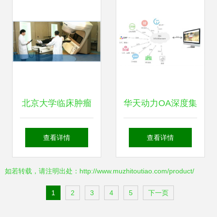
务篇章
北京大学临床肿瘤
华天动力OA深度集
学院信息技术服务
成财务系统 引领企
查看详情
查看详情
部 北京市肿瘤防治
业迈入产品化集成
如若转载，请注明出处：http://www.muzhitoutiao.com/product/
研究所信息系统运
新纪元
1
2
3
4
5
下一页