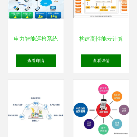
电力智能巡检系统
构建高性能云计算
与GPS巡线系统
环境下的主动防御
查看详情
查看详情
APP 电网信息化解
系统 基于ECS与
决方案新篇章
RDS的性能测试及
开源蜜罐HFish部
署实践